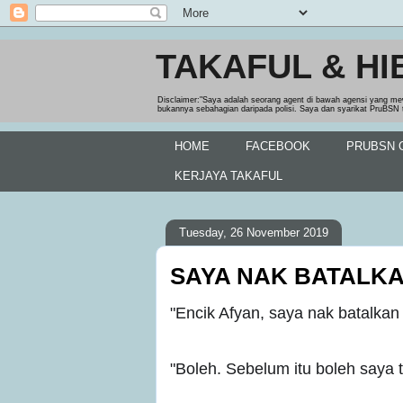
TAKAFUL & HI
Disclaimer:"Saya adalah seorang agent di bawah agensi yang me
bukannya sebahagian daripada polisi. Saya dan syarikat PruBSN 
HOME
FACEBOOK
PRUBSN O
KERJAYA TAKAFUL
Tuesday, 26 November 2019
SAYA NAK BATALK
"Encik Afyan, saya nak batalkan
"Boleh. Sebelum itu boleh saya 