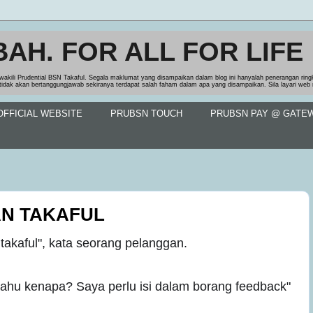
BAH. FOR ALL FOR LIFE
wakili Prudential BSN Takaful. Segala maklumat yang disampaikan dalam blog ini hanyalah penerangan rin
tidak akan bertanggungjawab sekiranya terdapat salah faham dalam apa yang disampaikan. Sila layari we
FFICIAL WEBSITE
PRUBSN TOUCH
PRUBSN PAY @ GATE
AN TAKAFUL
 takaful", kata seorang pelanggan.
tahu kenapa? Saya perlu isi dalam borang feedback"