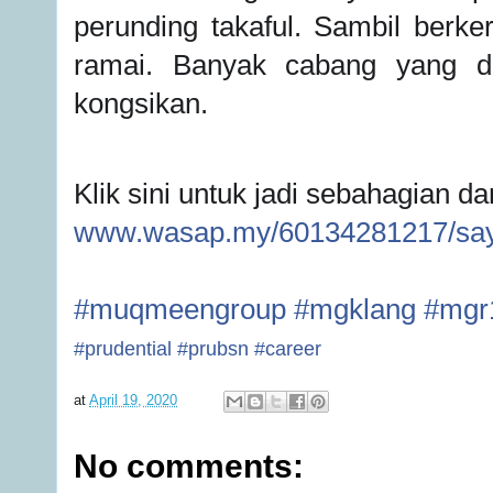
perunding takaful.
Sambil berker
ramai. Banyak cabang yang da
kongsikan.
Klik
sini
untuk jadi sebahagian dar
www.wasap.my/60134281217/saya
#
muqmeengroup
#
mgklang
#
mgr
#
prudential
#
prubsn
#
career
at
April 19, 2020
No comments: