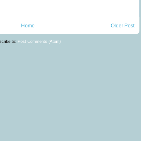
Home
Older Post
cribe to:
Post Comments (Atom)