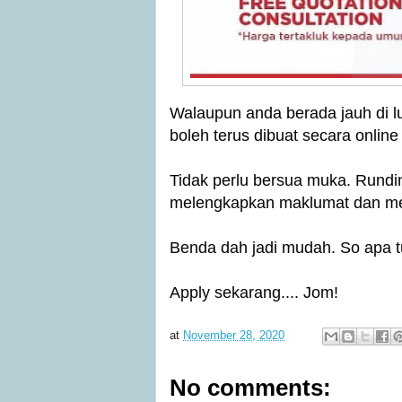
Walaupun anda berada jauh di lu
boleh terus dibuat secara onlin
Tidak perlu bersua muka. Rundin
melengkapkan maklumat dan me
Benda dah jadi mudah. 
So a
pa 
Apply sekarang.... Jom!
at
November 28, 2020
No comments: