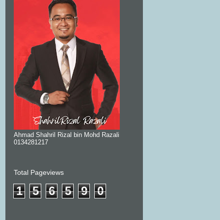
Ahmad Shahril Rizal bin Mohd Razali
0134281217
Total Pageviews
1
5
6
5
9
0