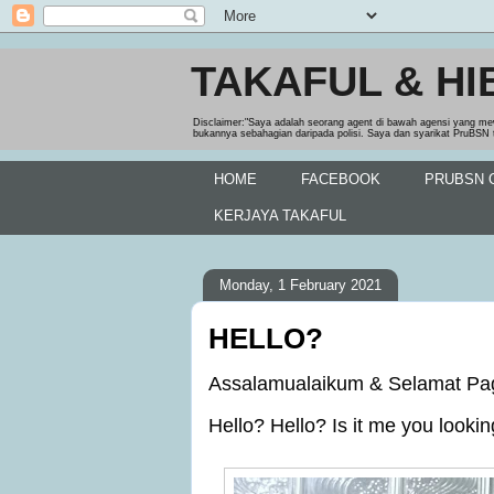
TAKAFUL & HI
Disclaimer:"Saya adalah seorang agent di bawah agensi yang me
bukannya sebahagian daripada polisi. Saya dan syarikat PruBSN 
HOME
FACEBOOK
PRUBSN O
KERJAYA TAKAFUL
Monday, 1 February 2021
HELLO?
Assalamualaikum & Selamat Pa
Hello? Hello? Is it me you looking