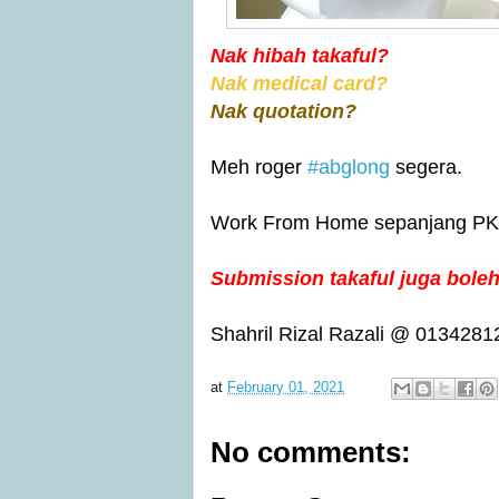
Nak hibah takaful?
Nak medical card?
Nak quotation?
Meh roger 
#abglong
 segera.
Work From Home sepanjang PK
Submission takaful juga boleh
Shahril Rizal Razali @ 
0134281
at
February 01, 2021
No comments: