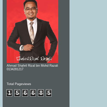
Ahmad Shahril Rizal bin Mohd Razali
0134281217
Total Pageviews
1
5
6
6
8
5