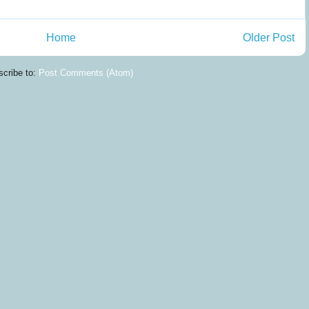
Home
Older Post
cribe to:
Post Comments (Atom)