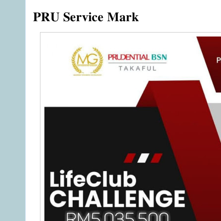
𝐏𝐑𝐔 𝐒𝐞𝐫𝐯𝐢𝐜𝐞 𝐌𝐚𝐫𝐤