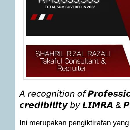
𝘈 𝘳𝘦𝘤𝘰𝘨𝘯𝘪𝘵𝘪𝘰𝘯 𝘰𝘧 𝙋𝙧𝙤𝙛𝙚𝙨𝙨
𝙘𝙧𝙚𝙙𝙞𝙗𝙞𝙡𝙞𝙩𝙮 𝘣𝘺 𝙇𝙄𝙈𝙍𝘼 & 
Ini 
merupakan pengiktirafan yang 